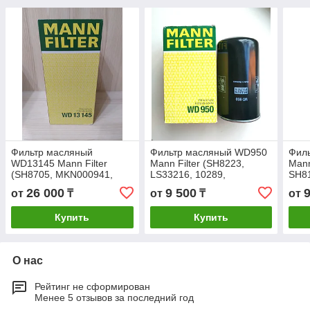
Фильтр масляный
Фильтр масляный WD950
Фил
WD13145 Mann Filter
Mann Filter (SH8223,
Mann
(SH8705, MKN000941,
LS33216, 10289,
SH81
104561, 03.01.21203,
982625134, 309944,
MKN
26 000
9 500
от
₸
от
₸
от
1311123800, 17213145,
SH62191, 5773274,
1311
21040004 )
MFS0002)
Купить
Купить
О нас
Рейтинг не сформирован
Менее 5 отзывов за последний год