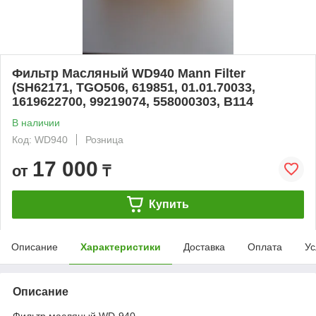
Фильтр Масляный WD940 Mann Filter
(SH62171, TGO506, 619851, 01.01.70033,
1619622700, 99219074, 558000303, B114
В наличии
Код: WD940
Розница
17 000
от
₸
Купить
Описание
Характеристики
Доставка
Оплата
Ус
Описание
Фильтр масляный WD-940