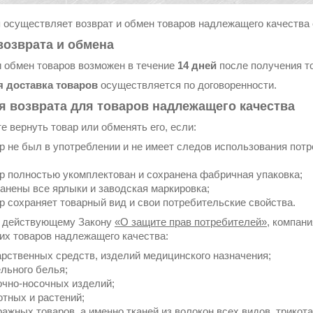
 осуществляет возврат и обмен товаров надлежащего качества
возврата и обмена
и обмен товаров возможен в течение
14 дней
после получения т
 доставка товаров
осуществляется по договоренности.
я возврата для товаров надлежащего качества
е вернуть товар или обменять его, если:
р не был в употреблении и не имеет следов использования потре
р полностью укомплектован и сохранена фабричная упаковка;
анены все ярлыки и заводская маркировка;
р сохраняет товарный вид и свои потребительские свойства.
 действующему Закону
«О защите прав потребителей»
, компан
х товаров надлежащего качества:
арственных средств, изделий медицинского назначения;
льного белья;
очно-носочных изделий;
отных и растений;
ажных товаров, а именно тканей из волокон всех видов, трикота