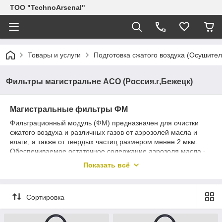
ТОО "TechnoArsenal"
Товары и услуги
Подготовка сжатого воздуха (Осушите
Фильтры магистральне АСО (Россия.г,Бежецк)
Магистральные фильтры ФМ
Фильтрационный модуль (ФМ) предназначен для очистки
сжатого воздуха и различных газов от аэрозолей масла и
влаги, а также от твердых частиц размером менее 2 мкм.
Обеспечиваемое остаточное содержание аэрозоля масла -
менее 16 мг/м3. Используется в системах пневмоуправления
Показать всё
и автоматики, пневмоприводе устройств и инструмента для
окраски поверхностей распылением. ФМ состоит их двух
последовательно установленных фильтров с
Сортировка
фильтроэлементами на основе ультратонкого стекловолокна
без связующего. Первый по ходу газа фильтр предназначен
для отделения механических примесей и крупных капель